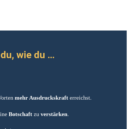
du, wie du …
Worten
mehr Ausdruckskraft
erreichst.
eine
Botschaft
zu
verstärken
.