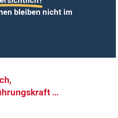
ersichtlich?
nen bleiben nicht im
ch,
ührungskraft …