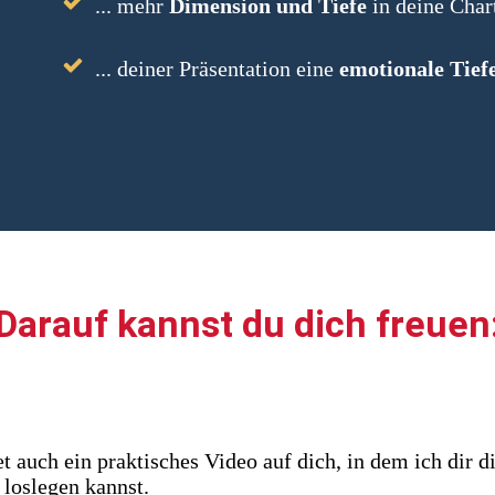
... mehr
Dimension und Tiefe
in deine Chart
... deiner Präsentation eine
emotionale Tief
Darauf kannst du dich freuen
 auch ein praktisches Video auf dich, in dem ich dir di
t loslegen kannst.