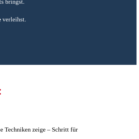
s bringst.
e
verleihst.
:
e Techniken zeige – Schritt für