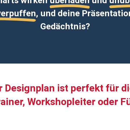
harts wirken
überladen
und
unüb
verpuffen
, und deine Präsentatio
Gedächtnis?
r
Designplan
ist
perfekt für di
rainer, Workshopleiter oder F