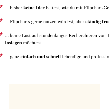
... bisher
keine Idee
hattest,
wie
du mit Flipchart-G
... Flipcharts gerne nutzen würdest, aber
ständig fru
... keine Lust auf stundenlanges Recherchieren von
loslegen
möchtest.
... ganz
einfach und schnell
lebendige und professio
nstler
sein
,
um
alten, die
Techniken