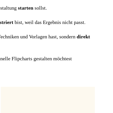
estaltung
starten
sollst.
striert
bist, weil das Ergebnis nicht passt.
 Techniken und Vorlagen hast, sondern
direkt
nelle Flipcharts gestalten möchtest
erprobte
in fünf einfachen Schrit