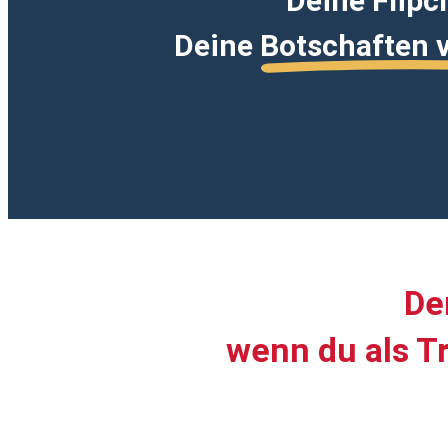
Deine Flipc
Deine
Botschaften 
De
wenn du als T