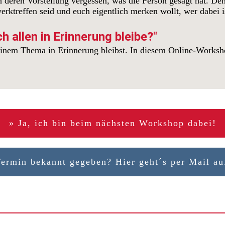
ch deren Vorstellung vergessen, was die Person gesagt hat. De
erktreffen seid und euch eigentlich merken wollt, wer dabei i
h allen in Erinnerung bleibe?"
 deinem Thema in Erinnerung bleibst. In diesem Online-Worksh
» Ja, ich bin beim nächsten Workshop dabei!
Termin bekannt gegeben? Hier geht´s per Mail 