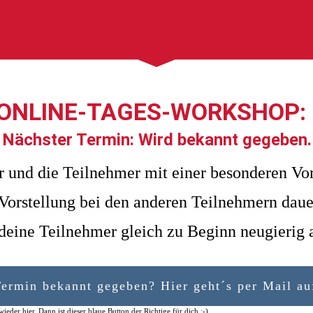
ONLINE-TAGES-WORKSHOP
Nächster Termin: Wird bekannt gegeben.
 und die Teilnehmer mit einer besonderen Vors
Vorstellung bei den anderen Teilnehmern daue
deine Teilnehmer gleich zu Beginn neugierig 
Termin bekannt gegeben? Hier geht´s per Mail 
ieder hier. Dann ist dieser blaue Button der Richtige für dich ;-)