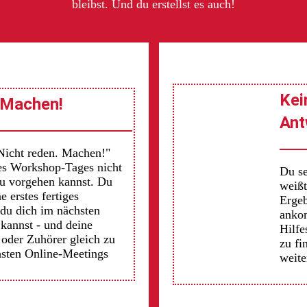
bleibst. Und du erstellst es auch!
Kei
 Machen!
Ant
icht reden. Machen!"
es Workshop-Tages nicht
Du se
du vorgehen kannst. Du
weißt
e erstes fertiges
Ergeb
 du dich im nächsten
anko
 kannst - und deine
Hilfe
oder Zuhörer gleich zu
zu fi
hsten Online-Meetings
weite