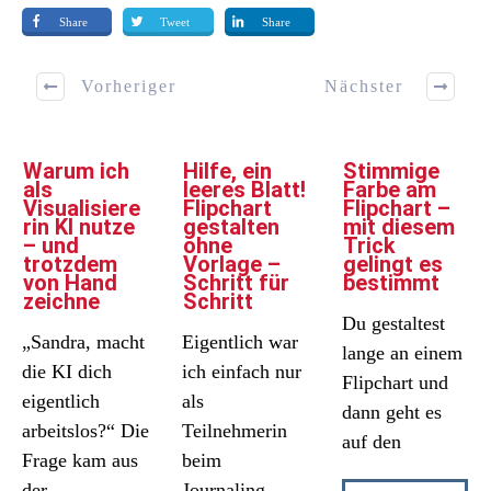
Share
Tweet
Share
Vorheriger
Nächster
Warum ich
Hilfe, ein
Stimmige
als
leeres Blatt!
Farbe am
Visualisiere
Flipchart
Flipchart –
rin KI nutze
gestalten
mit diesem
– und
ohne
Trick
trotzdem
Vorlage –
gelingt es
von Hand
Schritt für
bestimmt
zeichne
Schritt
Du gestaltest
„Sandra, macht
Eigentlich war
lange an einem
die KI dich
ich einfach nur
Flipchart und
eigentlich
als
dann geht es
arbeitslos?“ Die
Teilnehmerin
auf den
Frage kam aus
beim
der
Journaling-